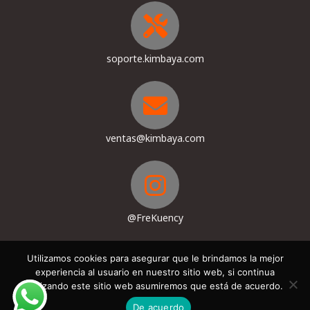
soporte.kimbaya.com
ventas@kimbaya.com
@FreKuency
Utilizamos cookies para asegurar que le brindamos la mejor
experiencia al usuario en nuestro sitio web, si continua
Términos, Condiciones & Políticas de privacidad
Contacto
utilizando este sitio web asumiremos que está de acuerdo.
© COPYRIGHT 2024 - KIMBAYA TECHNOLOGY S.A.S.
De acuerdo