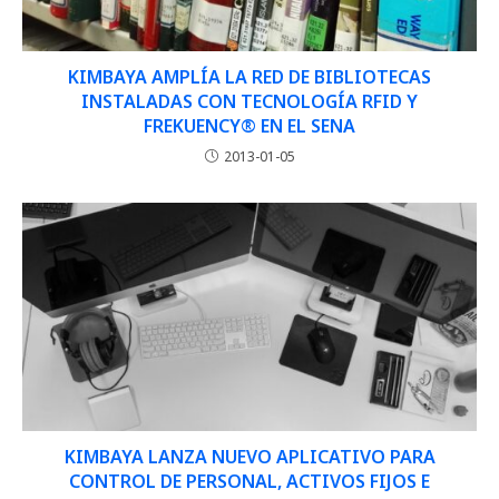
KIMBAYA AMPLÍA LA RED DE BIBLIOTECAS
INSTALADAS CON TECNOLOGÍA RFID Y
FREKUENCY® EN EL SENA
2013-01-05
KIMBAYA LANZA NUEVO APLICATIVO PARA
CONTROL DE PERSONAL, ACTIVOS FIJOS E