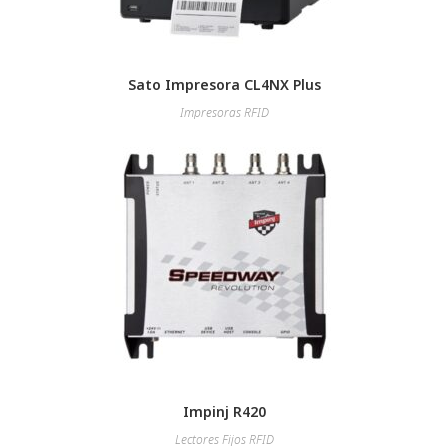
Sato Impresora CL4NX Plus
Impresoras RFID
Impinj R420
Lectores Fijos RFID